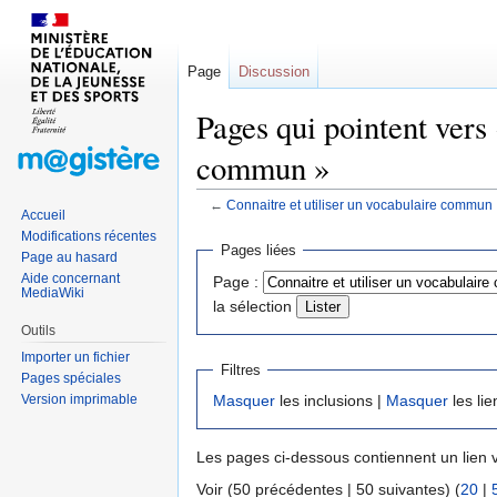
Page
Discussion
Pages qui pointent vers 
commun »
←
Connaitre et utiliser un vocabulaire commun
Accueil
Modifications récentes
Sauter
Sauter
Pages liées
Page au hasard
à
à
Aide concernant
Page :
la
la
MediaWiki
la sélection
navigation
recherche
Outils
Importer un fichier
Filtres
Pages spéciales
Version imprimable
Masquer
les inclusions |
Masquer
les lie
Les pages ci-dessous contiennent un lien 
Voir (50 précédentes | 50 suivantes) (
20
|