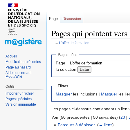
Page
Discussion
Pages qui pointent vers 
←
L'offre de formation
Sauter
Sauter
Pages liées
Accueil
à
à
Modifications récentes
Page :
la
la
Page au hasard
la sélection
navigation
recherche
Aide concernant
MediaWiki
Filtres
Outils
Importer un fichier
Masquer
les inclusions |
Masquer
les lie
Pages spéciales
Version imprimable
Les pages ci-dessous contiennent un lien 
Voir (50 précédentes | 50 suivantes) (
20
|
Parcours à déployer
‎
(
← liens
)