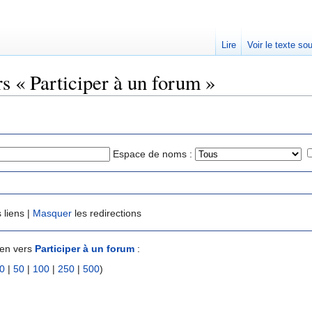
Lire
Voir le texte so
rs « Participer à un forum »
Espace de noms :
 liens |
Masquer
les redirections
ien vers
Participer à un forum
:
0
|
50
|
100
|
250
|
500
)