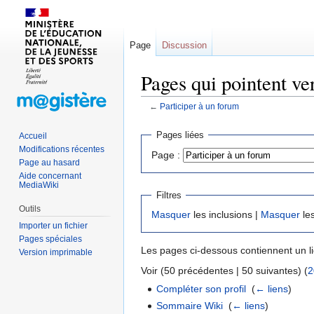
Page
Discussion
Pages qui pointent ve
←
Participer à un forum
Sauter
Sauter
Pages liées
Accueil
à
à
Modifications récentes
Page :
la
la
Page au hasard
navigation
recherche
Aide concernant
MediaWiki
Filtres
Outils
Masquer
les inclusions |
Masquer
les
Importer un fichier
Pages spéciales
Les pages ci-dessous contiennent un l
Version imprimable
Voir (50 précédentes | 50 suivantes) (
2
Compléter son profil
‎
(
← liens
)
Sommaire Wiki
‎
(
← liens
)