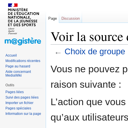
Page
Discussion
Voir la source
←
Choix de groupe
Accueil
Modifications récentes
Sauter
Sauter
Vous ne pouvez pa
Page au hasard
à
à
Aide concernant
MediaWiki
la
la
raison suivante :
navigation
recherche
Outils
Pages liées
Suivi des pages liées
L’action que vous
Importer un fichier
Pages spéciales
Information sur la page
qu’aux utilisateur