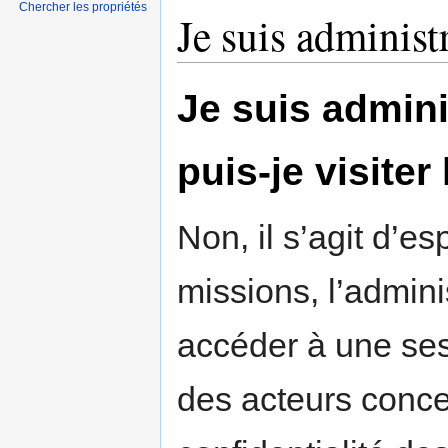
Chercher les propriétés
Sauter
Sauter
Je suis administ
à
à
la
la
navigation
recherche
Je suis admini
puis-je visite
Non, il s’agit d’e
missions, l’admini
accéder à une se
des acteurs conce