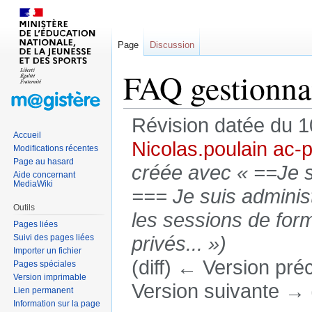
Page
Discussion
FAQ gestionna
Révision datée du 
Accueil
Nicolas.poulain ac-p
Modifications récentes
Page au hasard
créée avec « ==Je s
Aide concernant
MediaWiki
=== Je suis administ
Outils
les sessions de form
Pages liées
Suivi des pages liées
privés... »)
Importer un fichier
(diff) ← Version préc
Pages spéciales
Version imprimable
Version suivante → (
Lien permanent
Information sur la page