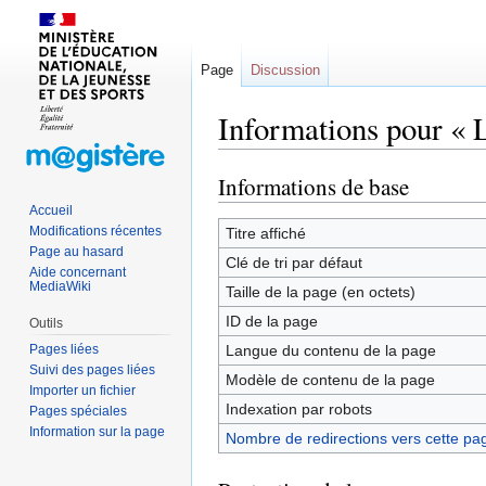
Page
Discussion
Informations pour « L
Informations de base
Sauter
Sauter
à
à
Accueil
la
la
Modifications récentes
Titre affiché
Page au hasard
navigation
recherche
Clé de tri par défaut
Aide concernant
MediaWiki
Taille de la page (en octets)
ID de la page
Outils
Pages liées
Langue du contenu de la page
Suivi des pages liées
Modèle de contenu de la page
Importer un fichier
Indexation par robots
Pages spéciales
Information sur la page
Nombre de redirections vers cette pa