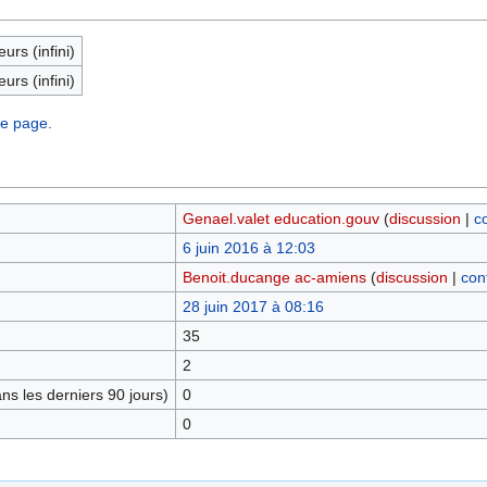
eurs (infini)
eurs (infini)
te page.
Genael.valet education.gouv
(
discussion
|
c
6 juin 2016 à 12:03
Benoit.ducange ac-amiens
(
discussion
|
con
28 juin 2017 à 08:16
35
2
s les derniers 90 jours)
0
0