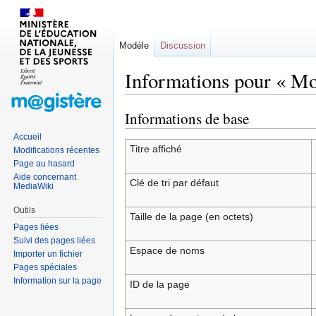
Modèle
Discussion
Informations pour « Mo
Informations de base
Sauter
Sauter
à
à
Accueil
la
la
Titre affiché
Modifications récentes
navigation
recherche
Page au hasard
Aide concernant
Clé de tri par défaut
MediaWiki
Outils
Taille de la page (en octets)
Pages liées
Suivi des pages liées
Espace de noms
Importer un fichier
Pages spéciales
Information sur la page
ID de la page