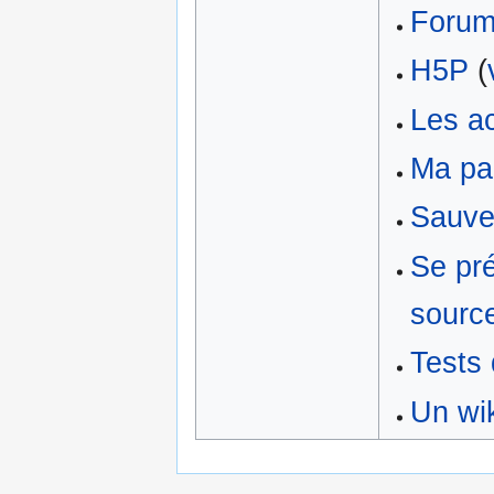
Forum
H5P
(
Les a
Ma pa
Sauve
Se pr
sourc
Tests 
Un wik