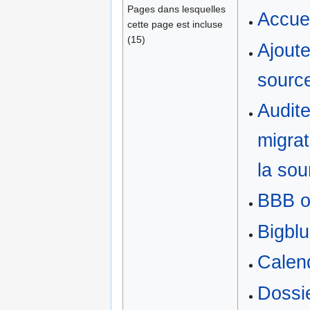
Pages dans lesquelles
Accuei
cette page est incluse
(15)
Ajoute
sourc
Audite
migra
la sou
BBB o
Bigbl
Calend
Dossi