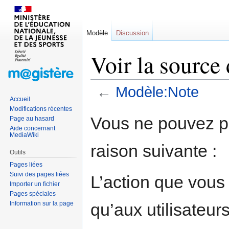
Modèle
Discussion
Voir la source
←
Modèle:Note
Accueil
Modifications récentes
Sauter
Sauter
Vous ne pouvez pa
Page au hasard
à
à
Aide concernant
MediaWiki
la
la
raison suivante :
navigation
recherche
Outils
Pages liées
Suivi des pages liées
L’action que vous
Importer un fichier
Pages spéciales
Information sur la page
qu’aux utilisateur