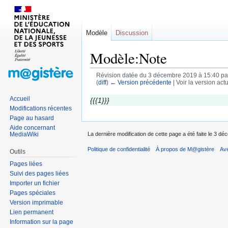
Modèle
Discussion
Modèle:Note
Révision datée du 3 décembre 2019 à 15:40 p
(
diff
)
← Version précédente
| Voir la version actu
Accueil
Sauter
Sauter
{{{1}}}
Modifications récentes
à
à
Page au hasard
la
la
Aide concernant
navigation
recherche
MediaWiki
La dernière modification de cette page a été faite le 3 d
Politique de confidentialité
À propos de M@gistère
Av
Outils
Pages liées
Suivi des pages liées
Importer un fichier
Pages spéciales
Version imprimable
Lien permanent
Information sur la page