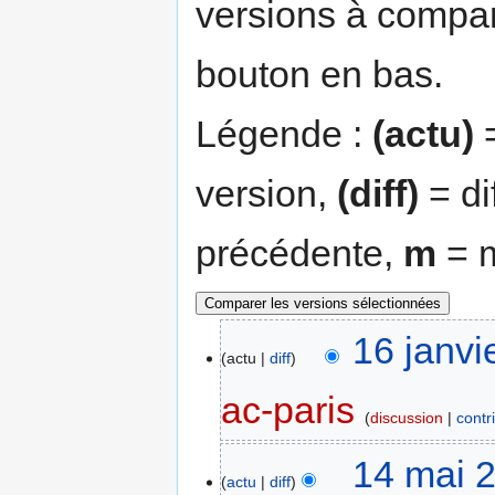
versions à compar
bouton en bas.
Légende :
(actu)
=
version,
(diff)
= di
précédente,
m
= m
16 janvi
actu
diff
ac-paris
discussion
contr
14 mai 
actu
diff