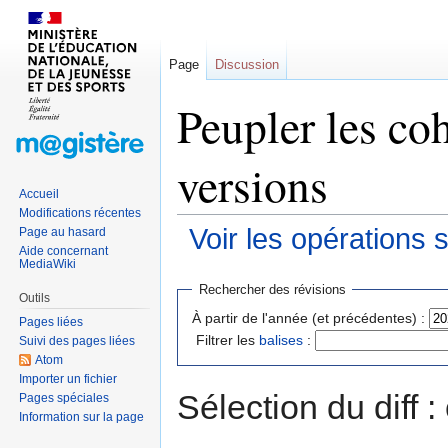
Page
Discussion
Peupler les coh
versions
Accueil
Modifications récentes
Voir les opérations 
Page au hasard
Aide concernant
MediaWiki
Sauter
Sauter
Rechercher des révisions
Outils
à
à
À partir de l'année (et précédentes) :
Pages liées
la
la
Filtrer les
balises
:
Suivi des pages liées
navigation
recherche
Atom
Importer un fichier
Sélection du diff 
Pages spéciales
Information sur la page