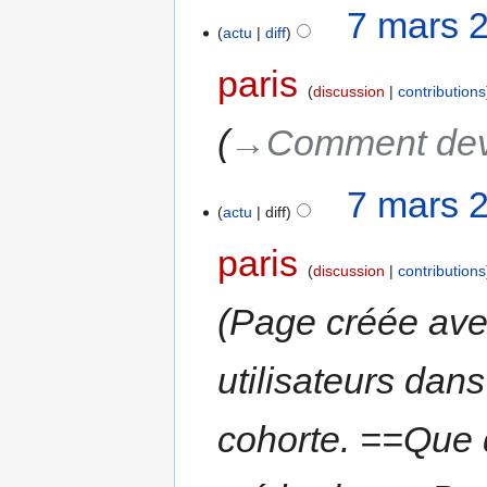
7 mars 
actu
diff
paris
discussion
contributions
→‎Comment dev
7 mars 
actu
diff
paris
discussion
contributions
Page créée ave
utilisateurs dans
cohorte. ==Que 