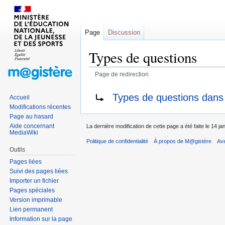
Page
Discussion
Types de questions
Page de redirection
Sauter
Sauter
Rediriger vers :
Types de questions dans
Accueil
à
à
Modifications récentes
la
la
Page au hasard
navigation
recherche
Aide concernant
La dernière modification de cette page a été faite le 14 ja
MediaWiki
Politique de confidentialité
À propos de M@gistère
Av
Outils
Pages liées
Suivi des pages liées
Importer un fichier
Pages spéciales
Version imprimable
Lien permanent
Information sur la page