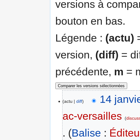
versions à compar
bouton en bas.
Légende :
(actu)
=
version,
(diff)
= di
précédente,
m
= m
14 janvi
actu
diff
ac-versailles
discus
Balise
:
Éditeu