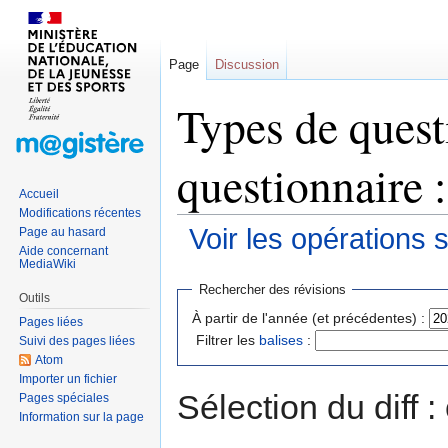
Page
Discussion
Types de quest
questionnaire 
Accueil
Modifications récentes
Voir les opérations 
Page au hasard
Aide concernant
MediaWiki
Sauter
Sauter
Rechercher des révisions
Outils
à
à
À partir de l'année (et précédentes) :
Pages liées
la
la
Filtrer les
balises
:
Suivi des pages liées
navigation
recherche
Atom
Importer un fichier
Sélection du diff 
Pages spéciales
Information sur la page