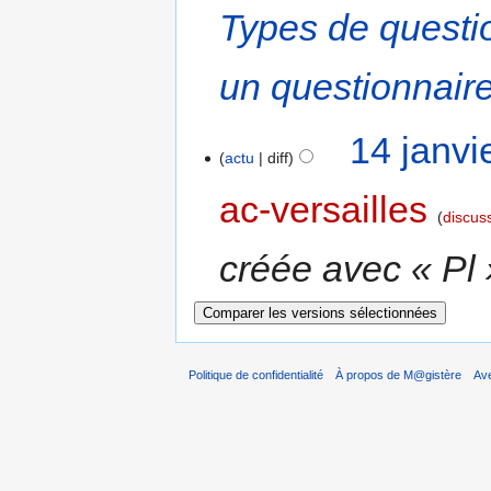
Types de questi
un questionnair
14 janvi
actu
diff
ac-versailles
discus
créée avec « Pl 
Politique de confidentialité
À propos de M@gistère
Av