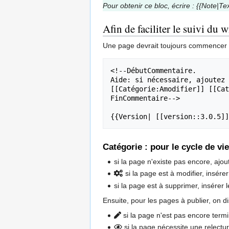
Pour obtenir ce bloc, écrire : {{Note|Te
Afin de faciliter le suivi du w
Une page devrait toujours commencer
<!--DébutCommentaire.

Aide: si nécessaire, ajoutez 
[[Catégorie:Amodifier]] [[Cat
FinCommentaire-->

{{Version| [[version::3.0.5]]
Catégorie : pour le cycle de vie
si la page n'existe pas encore, ajo
si la page est à modifier, insére
si la page est à supprimer, insérer
Ensuite, pour les pages à publier, on d
si la page n'est pas encore term
si la page nécessite une relectur