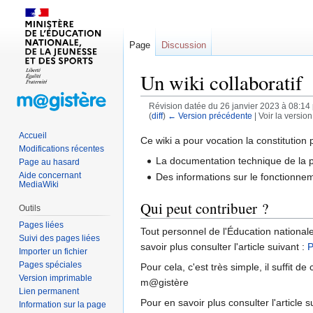
Page
Discussion
Un wiki collaboratif
Révision datée du 26 janvier 2023 à 08:14
(
diff
)
← Version précédente
| Voir la version
Accueil
Sauter
Sauter
Ce wiki a pour vocation la constitution
Modifications récentes
à
à
La documentation technique de la 
Page au hasard
la
la
Aide concernant
Des informations sur le fonctionnem
MediaWiki
navigation
recherche
Qui peut contribuer ?
Outils
Pages liées
Tout personnel de l'Éducation national
Suivi des pages liées
savoir plus consulter l'article suivant :
P
Importer un fichier
Pages spéciales
Pour cela, c'est très simple, il suffit d
Version imprimable
m@gistère
Lien permanent
Pour en savoir plus consulter l'article s
Information sur la page