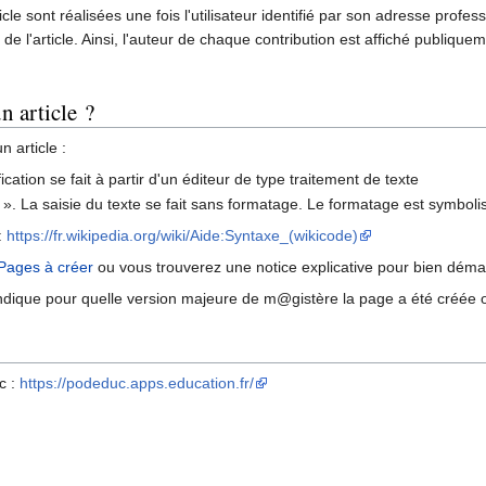
icle sont réalisées une fois l'utilisateur identifié par son adresse prof
de l'article. Ainsi, l'auteur de chaque contribution est affiché publiquem
 article ?
 article :
fication se fait à partir d'un éditeur de type traitement de texte
xte ». La saisie du texte se fait sans formatage. Le formatage est symbolisé
:
https://fr.wikipedia.org/wiki/Aide:Syntaxe_(wikicode)
Pages à créer
ou vous trouverez une notice explicative pour bien démar
ndique pour quelle version majeure de m@gistère la page a été créée o
c :
https://podeduc.apps.education.fr/