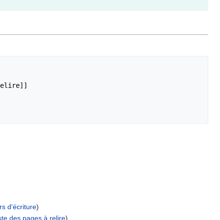
elire]] 

s d'écriture
)
iste des pages à relire
)