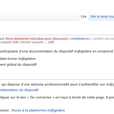
Lire
Voir le texte so
 par
Alexis.tarassenko education.gouv
(
discussion
|
contributions
)
(
→‎Insérer une vi
 actuelle (diff) | Version suivante → (diff)
 participative d'une documentation du dispositif m@gistère et comprend 
plate-forme m@gistère
ent global du dispositif
e qui dispose d'une adresse professionnelle peut s'authentifier sur m@g
résentation du dispositif
e cliquer sur le lien « Se connecter » en haut à droite de cette page. A p
uivant :
Accès à la plateforme m@gistère