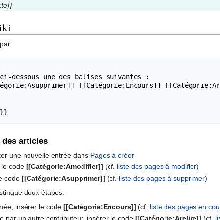
xte}}
iki
 par
ci-dessous une des balises suivantes :

égorie:Asupprimer]] [[Catégorie:Encours]] [[Catégorie:Ar
}}
 des articles
uter une nouvelle entrée dans
Pages à créer
r le code
[[Catégorie:Amodifier]]
(cf.
liste des pages à modifier
)
 le code
[[Catégorie:Asupprimer]]
(cf.
liste des pages à supprimer
)
istingue deux étapes.
inée, insérer le code
[[Catégorie:Encours]]
(cf.
liste des pages en cour
e par un autre contributeur, insérer le code
[[Catégorie:Arelire]]
(cf.
l