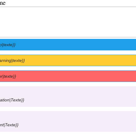
me
o|texte}}
arning|texte}}
or|texte}}
tation|Texte}}
ant|Texte}}