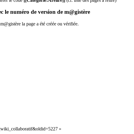
sérer le code
[[Catégorie:Arelire]]
(cf.
liste des pages à relire
)
vec le numéro de version de m@gistère
m@gistère la page a été créée ou vérifiée.
n_wiki_collaboratif&oldid=5227
»