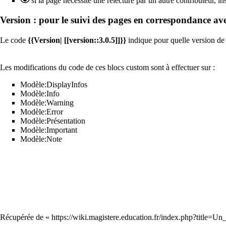
si la page nécessite une relecture par un autre contributeur, in
Version : pour le suivi des pages en correspondance a
Le code
{{Version| [[version::3.0.5]]}}
indique pour quelle version de 
Les modifications du code de ces blocs custom sont à effectuer sur :
Modèle:DisplayInfos
Modèle:Info
Modèle:Warning
Modèle:Error
Modèle:Présentation
Modèle:Important
Modèle:Note
Récupérée de «
https://wiki.magistere.education.fr/index.php?title=U