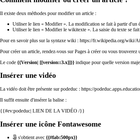
Il existe deux méthodes pour modifier un article :
Utiliser le lien « Modifier ». La modification se fait à partir d'un
Utiliser le lien « Modifier le wikitexte ». La saisie du texte se fa
Pour en savoir plus sur la syntaxe wiki :
https://fr.wikipedia.org/wiki/
Pour créer un article, rendez-vous sur
Pages à créer
ou vous trouverez u
Le code
{{Version| [[version::3.x]]}}
indique pour quelle version majeu
Insérer une vidéo
La vidéo doit être présente sur podeduc :
https://podeduc.apps.education
Il suffit ensuite d'insérer la balise :
{{#ev:podeduc| LIEN DE LA VIDÉO /}}
Insérer une icône Fontawesome
s'obtient avec
{{#fab:500px}}