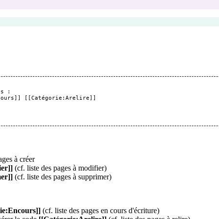
s :

ours]] [[Catégorie:Arelire]] 

ages à créer
er]]
(cf.
liste des pages à modifier
)
er]]
(cf.
liste des pages à supprimer
)
ie:Encours]]
(cf.
liste des pages en cours d'écriture
)