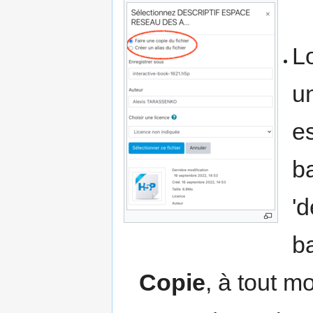
L
un
e
b
'd
b
Copie
, à tout m