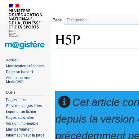
Page
Discussion
H5P
Sauter
Sauter
Accueil
à
à
Modifications récentes
la
la
Page au hasard
navigation
recherche
Aide concernant
MediaWiki
Outils
Cet article co
Pages liées
Suivi des pages liées
Importer un fichier
depuis la version 
Pages spéciales
Version imprimable
Lien permanent
précédemment peu
Information sur la page