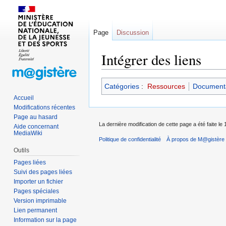
Page
Discussion
Intégrer des liens
Sauter
Sauter
Catégories
:
Ressources
Documenta
à
à
Accueil
la
la
Modifications récentes
navigation
recherche
Page au hasard
La dernière modification de cette page a été faite l
Aide concernant
MediaWiki
Politique de confidentialité
À propos de M@gistère
Outils
Pages liées
Suivi des pages liées
Importer un fichier
Pages spéciales
Version imprimable
Lien permanent
Information sur la page