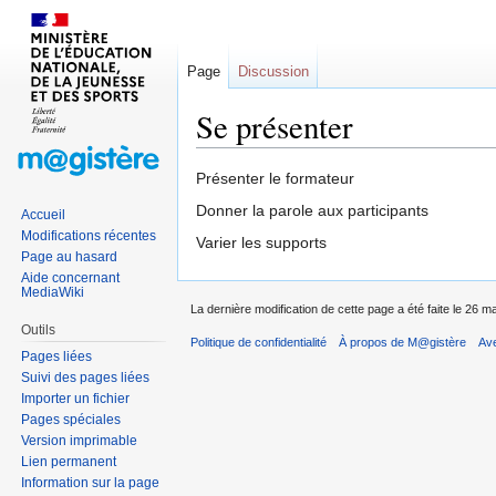
Page
Discussion
Se présenter
Sauter
Sauter
Présenter le formateur
à
à
Donner la parole aux participants
Accueil
la
la
Modifications récentes
Varier les supports
navigation
recherche
Page au hasard
Aide concernant
MediaWiki
La dernière modification de cette page a été faite le 26 m
Outils
Politique de confidentialité
À propos de M@gistère
Av
Pages liées
Suivi des pages liées
Importer un fichier
Pages spéciales
Version imprimable
Lien permanent
Information sur la page