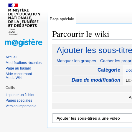
Page spéciale
Parcourir le wiki
Sauter
Sauter
Ajouter les sous-tit
à
à
Accueil
la
la
Masquer les groupes
Cacher les propri
Modifications récentes
navigation
recherche
Page au hasard
Catégorie
Doc
Aide concernant
MediaWiki
Date de modification
10:
Outils
Importer un fichier
A
Pages spéciales
Version imprimable