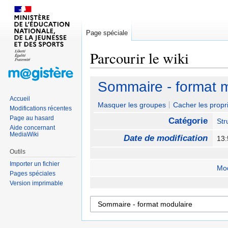
Page spéciale
Parcourir le wiki
Sauter
Sauter
Sommaire - format 
à
à
Accueil
la
la
Masquer les groupes
Cacher les propri
Modifications récentes
navigation
recherche
Page au hasard
Catégorie
Str
Aide concernant
MediaWiki
Date de modification
13:
Outils
Importer un fichier
Mod
Pages spéciales
Version imprimable