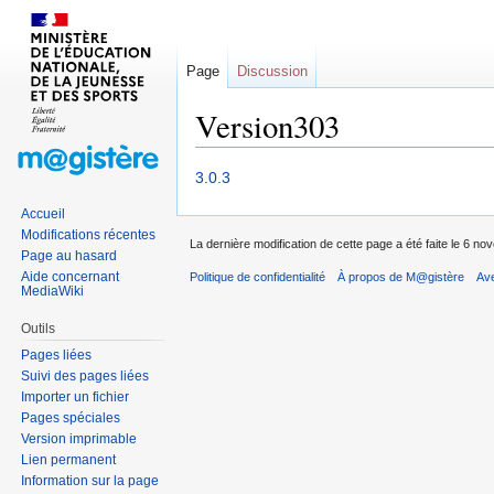
Page
Discussion
Version303
Sauter
Sauter
3.0.3
à
à
Accueil
la
la
Modifications récentes
La dernière modification de cette page a été faite le 6 n
navigation
recherche
Page au hasard
Aide concernant
Politique de confidentialité
À propos de M@gistère
Av
MediaWiki
Outils
Pages liées
Suivi des pages liées
Importer un fichier
Pages spéciales
Version imprimable
Lien permanent
Information sur la page