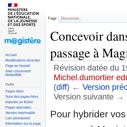
Page
Discussion
Concevoir dans
passage à Magi
Accueil
Modifications récentes
Révision datée du 1
Page au hasard
Aide concernant
MediaWiki
Michel.dumortier ed
Outils
(
diff
)
← Version pré
Pages liées
Version suivante → (
Suivi des pages liées
Importer un fichier
Pages spéciales
Sauter
Sauter
Pour hybrider vos 
Version imprimable
à
à
Lien permanent
la
la
Information sur la page