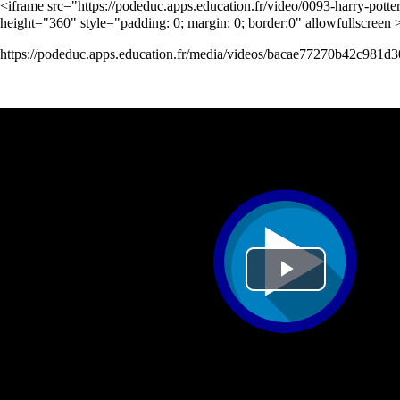
<iframe src="
https://podeduc.apps.education.fr/video/0093-harry-p
height="360" style="padding: 0; margin: 0; border:0" allowfullscreen
https://podeduc.apps.education.fr/media/videos/bacae77270b42c9