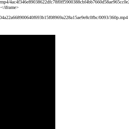
ottermp4/4ac4f346e89038622dfc78f0ff5900388cbf4bb7660d58ae965cc0e
 ></iframe>
81d304a22a668900640f693b15f08969a228a15ae9e8c0fbc/0093/360p.mp4