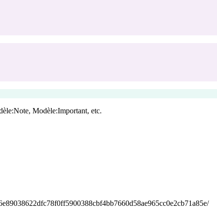
èle:Note
,
Modèle:Important
, etc.
4f346e89038622dfc78f0ff5900388cbf4bb7660d58ae965cc0e2cb71a85e/