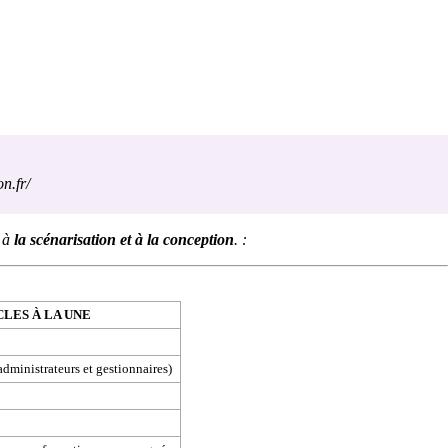
n.fr/
e à
la scénarisation et à la conception
. :
CLES À LA UNE
administrateurs et gestionnaires)