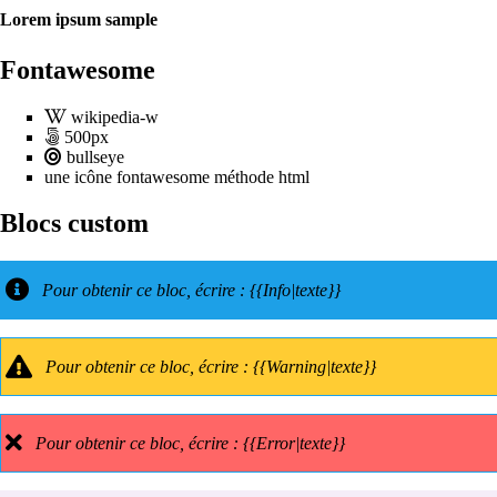
Lorem ipsum sample
Fontawesome
wikipedia-w
500px
bullseye
une icône fontawesome méthode html
Blocs custom
Pour obtenir ce bloc, écrire : {{Info|texte}}
Pour obtenir ce bloc, écrire : {{Warning|texte}}
Pour obtenir ce bloc, écrire : {{Error|texte}}